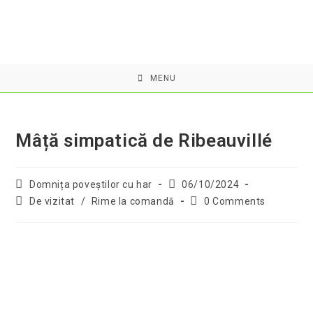
Skip
to
content
MENU
Mâță simpatică de Ribeauvillé
Post
Post
Domnița poveştilor cu har
06/10/2024
author:
published:
Post
Post
De vizitat
/
Rime la comandă
0 Comments
category:
comments: