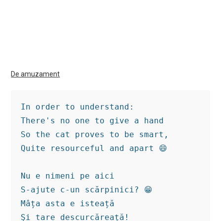
De amuzament
In order to understand:

There's no one to give a hand

So the cat proves to be smart,

Quite resourceful and apart 😄

Nu e nimeni pe aici

S-ajute c-un scărpinici? 😁

Mâța asta e isteață

Şi tare descurcăreață!