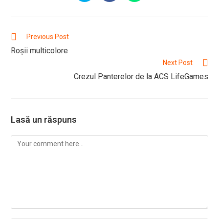
in
in
in
a
a
a
new
new
new
window
window
window
Read
Previous Post
more
Roșii multicolore
articles
Next Post
Crezul Panterelor de la ACS LifeGames
Lasă un răspuns
Comment