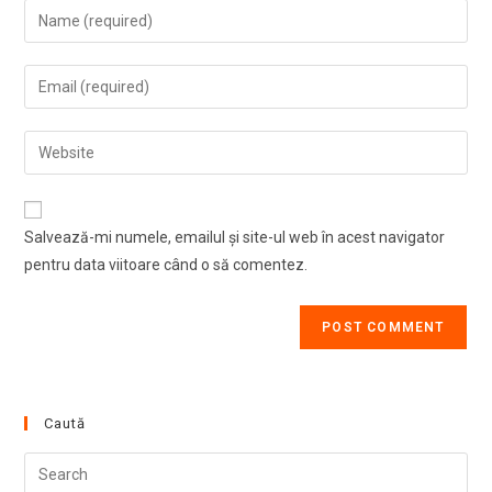
Enter
your
name
Enter
or
your
username
email
Enter
to
address
your
comment
to
website
comment
URL
Salvează-mi numele, emailul și site-ul web în acest navigator
(optional)
pentru data viitoare când o să comentez.
Caută
Pre