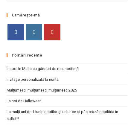
Esc
to
clo
Urmărește-mă
the
sea
pan
Opens
Opens
Opens
in
in
in
Postări recente
a
a
a
new
new
new
Înapoi în Malta cu gânduri de recunoștință
tab
tab
tab
Invitație personalizată la nuntă
Mulțumesc, mulțumesc, mulțumesc 2025
La noi de Halloween
La mulți ani de 1 iunie copiilor și celor ce-și păstrează copilăria în
suflet!!!