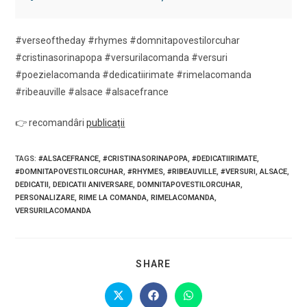
#verseoftheday #rhymes #domnitapovestilorcuhar
#cristinasorinapopa #versurilacomanda #versuri
#poezielacomanda #dedicatiirimate #rimelacomanda
#ribeauville #alsace #alsacefrance
👉 recomandâri
publicații
TAGS
:
#ALSACEFRANCE
,
#CRISTINASORINAPOPA
,
#DEDICATIIRIMATE
,
#DOMNITAPOVESTILORCUHAR
,
#RHYMES
,
#RIBEAUVILLE
,
#VERSURI
,
ALSACE
,
DEDICATII
,
DEDICATII ANIVERSARE
,
DOMNITAPOVESTILORCUHAR
,
PERSONALIZARE
,
RIME LA COMANDA
,
RIMELACOMANDA
,
VERSURILACOMANDA
SHARE
SHARE
THIS
CONTENT
Opens
Opens
Opens