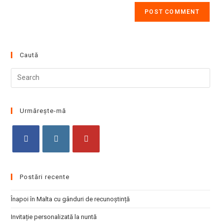
Caută
Pre
Esc
to
clo
Urmărește-mă
the
sea
pan
Opens
Opens
Opens
in
in
in
Postări recente
a
a
a
new
new
new
Înapoi în Malta cu gânduri de recunoștință
tab
tab
tab
Invitație personalizată la nuntă