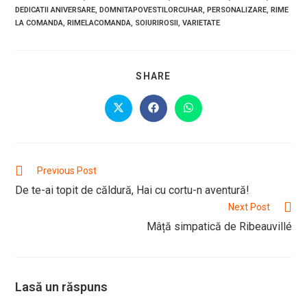
DEDICATII ANIVERSARE
,
DOMNITAPOVESTILORCUHAR
,
PERSONALIZARE
,
RIME
LA COMANDA
,
RIMELACOMANDA
,
SOIURIROSII
,
VARIETATE
SHARE
SHARE
THIS
CONTENT
Opens
Opens
Opens
in
in
in
a
a
a
new
new
new
window
window
window
Read
Previous Post
more
De te-ai topit de căldură, Hai cu cortu-n aventură!
articles
Next Post
Mâță simpatică de Ribeauvillé
Lasă un răspuns