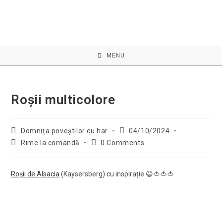
Skip
to
content
MENU
Roșii multicolore
Post
Post
Domnița poveştilor cu har
04/10/2024
author:
published:
Post
Post
Rime la comandă
0 Comments
category:
comments:
Roșii de Alsacia
(Kaysersberg) cu inspirație 😄🍅🍅🍅