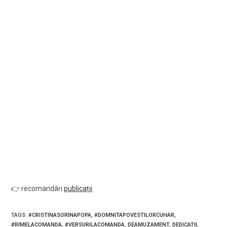
👉 recomandâri
publicații
TAGS
:
#CRISTINASORINAPOPA
,
#DOMNITAPOVESTILORCUHAR
,
#RIMELACOMANDA
,
#VERSURILACOMANDA
,
DEAMUZAMENT
,
DEDICATII
,