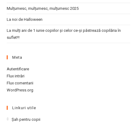
Mulțumesc, mulțumesc, mulțumesc 2025
La noi de Halloween
La mulți ani de 1 iunie copiilor și celor ce-și păstrează copilăria în
suflet!!!
Meta
Autentificare
Flux intrări
Flux comentarii
WordPress.org
Linkuri utile
Opens
Şah pentru copii
in
a