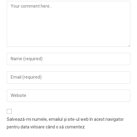
Comment
Enter
your
name
Enter
or
your
username
email
Enter
to
address
your
comment
to
website
comment
URL
Salvează-mi numele, emailul și site-ul web în acest navigator
(optional)
pentru data viitoare când o să comentez.