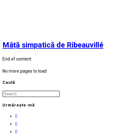
Mâță simpatică de Ribeauvillé
End of content
No more pages to load
Caută
Press
Escape
Urmărește-mă
to
Opens
close
in
Opens
the
a
in
Opens
search