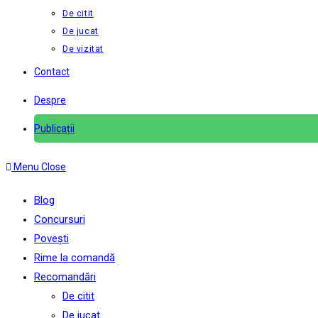
De citit
De jucat
De vizitat
Contact
Despre
Publicații
Menu
Close
Blog
Concursuri
Povești
Rime la comandă
Recomandări
De citit
De jucat