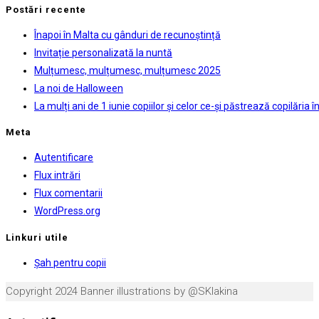
new
a
in
panel.
Postări recente
tab
new
a
Înapoi în Malta cu gânduri de recunoștință
tab
new
Invitație personalizată la nuntă
tab
Mulțumesc, mulțumesc, mulțumesc 2025
La noi de Halloween
La mulți ani de 1 iunie copiilor și celor ce-și păstrează copilăria în 
Meta
Autentificare
Flux intrări
Flux comentarii
WordPress.org
Linkuri utile
Opens
Şah pentru copii
in
Copyright 2024 Banner illustrations by @SKlakina
a
new