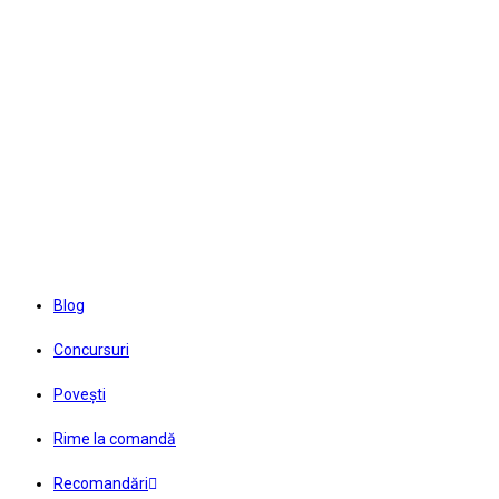
Skip
to
content
Blog
Concursuri
Povești
Rime la comandă
Recomandări