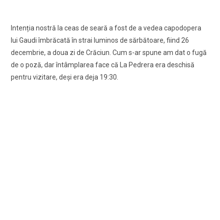
Intenția nostră la ceas de seară a fost de a vedea capodopera
lui Gaudi îmbrăcată în strai luminos de sărbătoare, fiind 26
decembrie, a doua zi de Crăciun. Cum s-ar spune am dat o fugă
de o poză, dar întâmplarea face că La Pedrera era deschisă
pentru vizitare, deşi era deja 19:30.