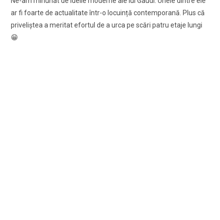
Ne-am minunat de ideile moderne ale lui Gaudi. Unele dintre ele
ar fi foarte de actualitate într-o locuință contemporană. Plus că
priveliştea a meritat efortul de a urca pe scări patru etaje lungi
😁