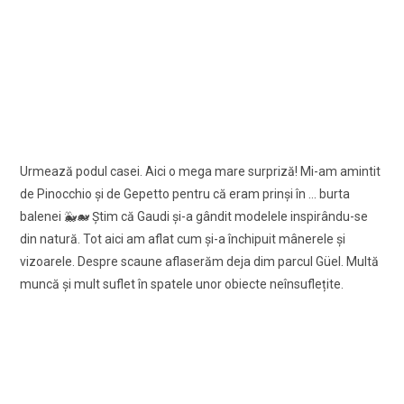
Urmează podul casei. Aici o mega mare surpriză! Mi-am amintit
de Pinocchio şi de Gepetto pentru că eram prinşi în … burta
balenei 🐳🐋 Ştim că Gaudi şi-a gândit modelele inspirându-se
din natură. Tot aici am aflat cum şi-a închipuit mânerele şi
vizoarele. Despre scaune aflaserăm deja dim parcul Güel. Multă
muncă şi mult suflet în spatele unor obiecte neînsuflețite.