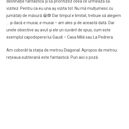
destinație fantastică şi să prioritizez ceea ce urmează să
vizitez. Pentru ca eu una aş vizita tot. Nu mă mulțumesc cu
jumătăți de măsură 😁🙈 Dar timpul e limitat, trebuie să alegem
… şi dacă e musai, e musai – am ales şi de această dată. Dar
unele obiective au avut şi ele un cuvânt de spus, cum este
exemplul capodoperei lui Gaudi – Casa Milá sau La Pedrera.
Am coborât la stația de metrou Diagonal. Apropos de metrou:
rețeaua subterană este fantastică. Pun aici o poză.