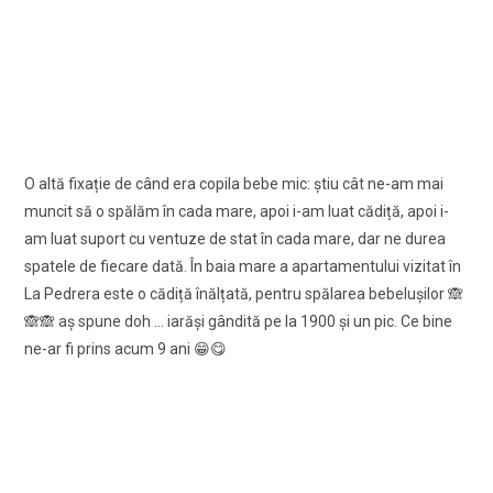
O altă fixație de când era copila bebe mic: ştiu cât ne-am mai
muncit să o spălăm în cada mare, apoi i-am luat cădiță, apoi i-
am luat suport cu ventuze de stat în cada mare, dar ne durea
spatele de fiecare dată. În baia mare a apartamentului vizitat în
La Pedrera este o cădiță înălțată, pentru spălarea bebeluşilor 🙈
🙈🙈 aş spune doh … iarăşi gândită pe la 1900 şi un pic. Ce bine
ne-ar fi prins acum 9 ani 😁😋