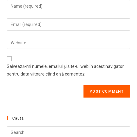
Enter
your
name
Enter
or
your
username
email
Enter
to
address
your
comment
to
website
comment
URL
Salvează-mi numele, emailul și site-ul web în acest navigator
(optional)
pentru data viitoare când o să comentez.
Caută
Pre