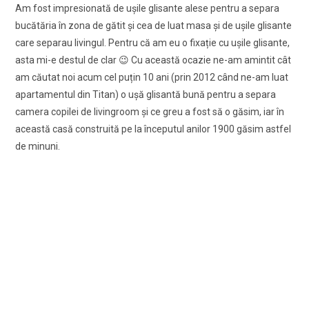
Am fost impresionată de uşile glisante alese pentru a separa
bucătăria în zona de gătit şi cea de luat masa şi de uşile glisante
care separau livingul. Pentru că am eu o fixație cu uşile glisante,
asta mi-e destul de clar 😉 Cu această ocazie ne-am amintit cât
am căutat noi acum cel puțin 10 ani (prin 2012 când ne-am luat
apartamentul din Titan) o uşă glisantă bună pentru a separa
camera copilei de livingroom şi ce greu a fost să o găsim, iar în
această casă construită pe la începutul anilor 1900 găsim astfel
de minuni.