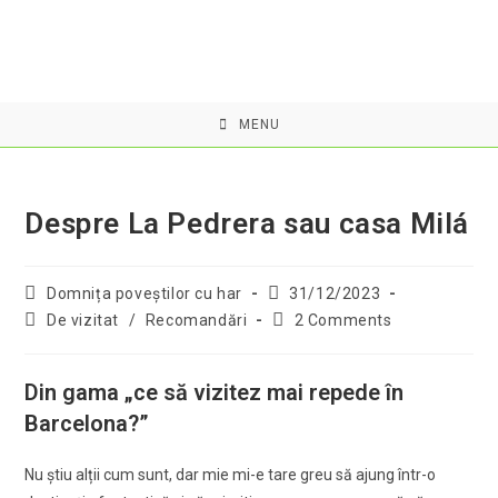
Skip
to
content
MENU
Despre La Pedrera sau casa Milá
Post
Post
Domnița poveştilor cu har
31/12/2023
author:
published:
Post
Post
De vizitat
/
Recomandări
2 Comments
category:
comments:
Din gama „ce să vizitez mai repede în
Barcelona?”
Nu ştiu alții cum sunt, dar mie mi-e tare greu să ajung într-o