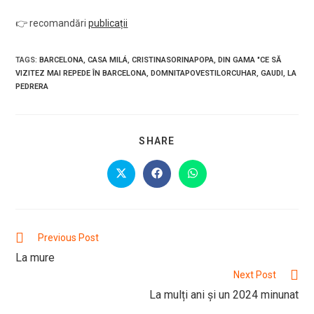
👉 recomandări
publicații
TAGS
:
BARCELONA
,
CASA MILÁ
,
CRISTINASORINAPOPA
,
DIN GAMA "CE SĂ
VIZITEZ MAI REPEDE ÎN BARCELONA
,
DOMNITAPOVESTILORCUHAR
,
GAUDI
,
LA
PEDRERA
SHARE
SHARE
THIS
CONTENT
Opens
Opens
Opens
in
in
in
a
a
a
new
new
new
window
window
window
Read
Previous Post
more
La mure
articles
Next Post
La mulți ani şi un 2024 minunat