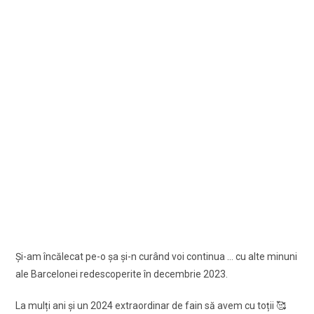
Şi-am încălecat pe-o şa şi-n curând voi continua … cu alte minuni
ale Barcelonei redescoperite în decembrie 2023.
La mulți ani şi un 2024 extraordinar de fain să avem cu toții 🥰