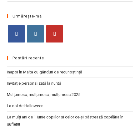
Esc
to
clo
Urmărește-mă
the
sea
pan
Opens
Opens
Opens
in
in
in
Postări recente
a
a
a
new
new
new
Înapoi în Malta cu gânduri de recunoștință
tab
tab
tab
Invitație personalizată la nuntă
Mulțumesc, mulțumesc, mulțumesc 2025
La noi de Halloween
La mulți ani de 1 iunie copiilor și celor ce-și păstrează copilăria în
suflet!!!