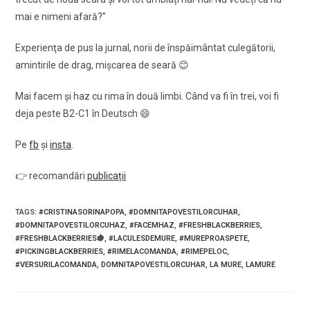
mai e nimeni afară?”
Experienţa de pus la jurnal, norii de înspăimântat culegătorii,
amintirile de drag, mişcarea de seară 😊
Mai facem şi haz cu rima în două limbi. Când va fi în trei, voi fi
deja peste B2-C1 în Deutsch 😄
Pe
fb
şi
insta
.
👉 recomandări
publicații
TAGS
:
#CRISTINASORINAPOPA
,
#DOMNITAPOVESTILORCUHAR
,
#DOMNITAPOVESTILORCUHAZ
,
#FACEMHAZ
,
#FRESHBLACKBERRIES
,
#FRESHBLACKBERRIES🍇
,
#LACULESDEMURE
,
#MUREPROASPETE
,
#PICKINGBLACKBERRIES
,
#RIMELACOMANDA
,
#RIMEPELOC
,
#VERSURILACOMANDA
,
DOMNITAPOVESTILORCUHAR
,
LA MURE
,
LAMURE