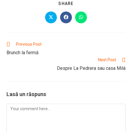
SHARE
SHARE
THIS
CONTENT
Opens
Opens
Opens
in
in
in
a
a
a
new
new
new
window
window
window
Read
Previous Post
more
Brunch la fermă
articles
Next Post
Despre La Pedrera sau casa Milá
Lasă un răspuns
Comment