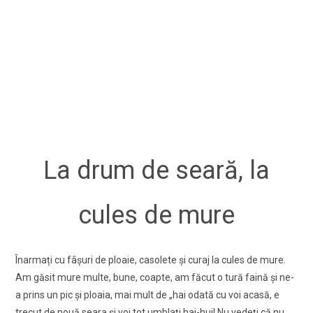
La drum de seară, la
cules de mure
Înarmați cu fâşuri de ploaie, casolete şi curaj la cules de mure.
Am găsit mure multe, bune, coapte, am făcut o tură faină şi ne-
a prins un pic şi ploaia, mai mult de „hai odată cu voi acasă, e
trecut de nouă seara şi voi tot umblați hai-hui! Nu vedeți că nu