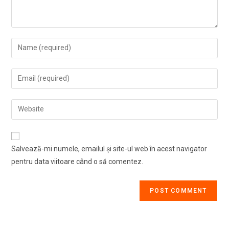
Enter
your
name
Enter
or
your
username
email
Enter
to
address
your
comment
to
website
comment
URL
Salvează-mi numele, emailul și site-ul web în acest navigator
(optional)
pentru data viitoare când o să comentez.