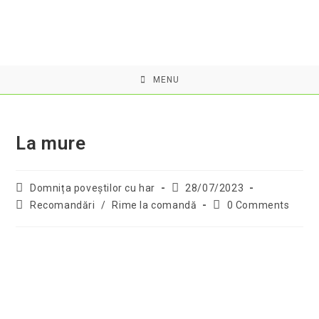
Skip
to
content
MENU
La mure
Post
Post
Domnița poveştilor cu har
28/07/2023
author:
published:
Post
Post
Recomandări
/
Rime la comandă
0 Comments
category:
comments: