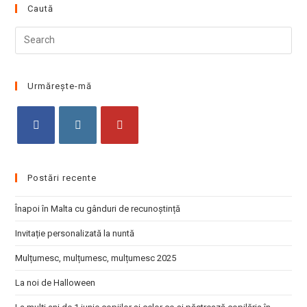
Caută
Pre
Esc
to
clo
Urmărește-mă
the
sea
pan
Opens
Opens
Opens
in
in
in
Postări recente
a
a
a
new
new
new
Înapoi în Malta cu gânduri de recunoștință
tab
tab
tab
Invitație personalizată la nuntă
Mulțumesc, mulțumesc, mulțumesc 2025
La noi de Halloween