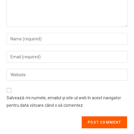
Enter
your
name
Enter
or
your
username
email
Enter
to
address
your
comment
to
website
comment
URL
Salvează-mi numele, emailul și site-ul web în acest navigator
(optional)
pentru data viitoare când o să comentez.