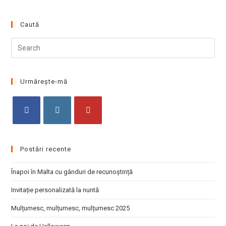
Caută
Pre
Esc
to
clo
Urmărește-mă
the
sea
pan
Opens
Opens
Opens
in
in
in
Postări recente
a
a
a
new
new
new
Înapoi în Malta cu gânduri de recunoștință
tab
tab
tab
Invitație personalizată la nuntă
Mulțumesc, mulțumesc, mulțumesc 2025