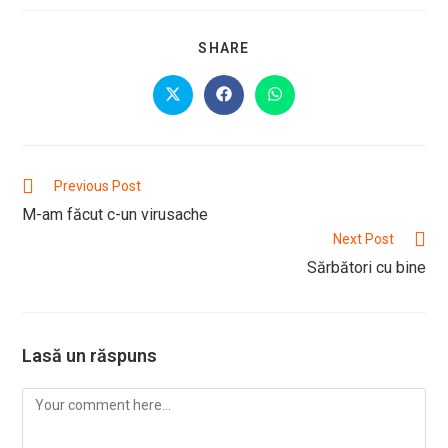
SHARE
SHARE
THIS
CONTENT
Opens
Opens
Opens
in
in
in
a
a
a
new
new
new
window
window
window
Read
Previous Post
more
M-am făcut c-un virusache
articles
Next Post
Sărbători cu bine
Lasă un răspuns
Comment