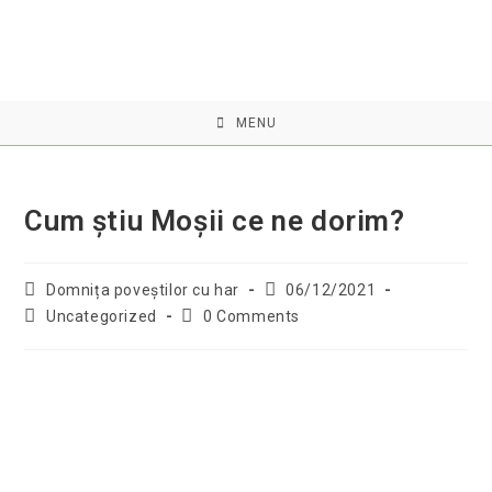
Skip
to
content
MENU
Cum știu Moșii ce ne dorim?
Post
Post
Domnița poveştilor cu har
06/12/2021
author:
published:
Post
Post
Uncategorized
0 Comments
category:
comments: