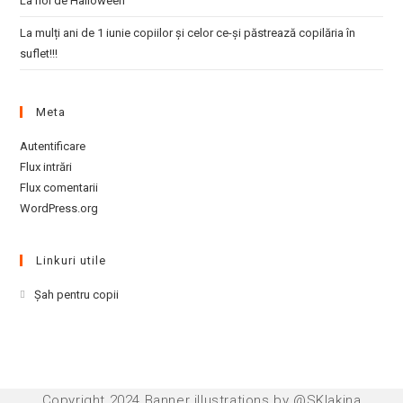
La noi de Halloween
La mulți ani de 1 iunie copiilor și celor ce-și păstrează copilăria în
suflet!!!
Meta
Autentificare
Flux intrări
Flux comentarii
WordPress.org
Linkuri utile
Opens
Şah pentru copii
in
a
new
tab
Copyright 2024 Banner illustrations by @SKlakina