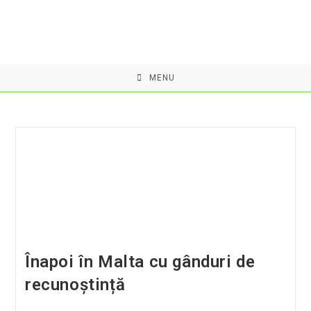
Skip
to
content
MENU
Înapoi în Malta cu gânduri de
recunoștință