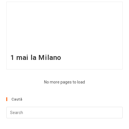
1 mai la Milano
No more pages to load
Caută
Pre
Esc
to