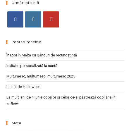
clo
Urmărește-mă
the
sea
pan
Opens
Opens
Opens
in
in
in
Postări recente
a
a
a
new
new
new
Înapoi în Malta cu gânduri de recunoștință
tab
tab
tab
Invitație personalizată la nuntă
Mulțumesc, mulțumesc, mulțumesc 2025
La noi de Halloween
La mulți ani de 1 iunie copiilor și celor ce-și păstrează copilăria în
suflet!!!
Meta