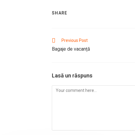
SHARE
SHARE
THIS
CONTENT
Read
Previous Post
more
Bagaje de vacanță
articles
Lasă un răspuns
Comment