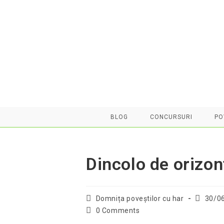
Skip
to
content
BLOG
CONCURSURI
PO
Dincolo de orizon
Post
Post
Domnița poveştilor cu har
30/0
author:
publishe
Post
0 Comments
comments: