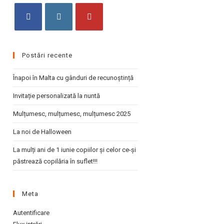
the
search
panel.
Opens
Opens
Opens
in
in
in
Postări recente
a
a
a
new
new
new
Înapoi în Malta cu gânduri de recunoștință
tab
tab
tab
Invitație personalizată la nuntă
Mulțumesc, mulțumesc, mulțumesc 2025
La noi de Halloween
La mulți ani de 1 iunie copiilor și celor ce-și
păstrează copilăria în suflet!!!
Meta
Autentificare