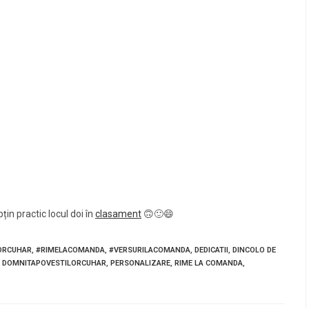
in practic locul doi în
clasament
🙃🙂😄
ORCUHAR
,
#RIMELACOMANDA
,
#VERSURILACOMANDA
,
DEDICATII
,
DINCOLO DE
DOMNITAPOVESTILORCUHAR
,
PERSONALIZARE
,
RIME LA COMANDA
,