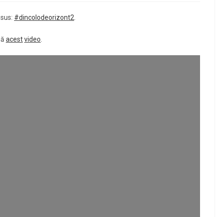
 sus:
#dincolodeorizont2
.
să
acest
video
.