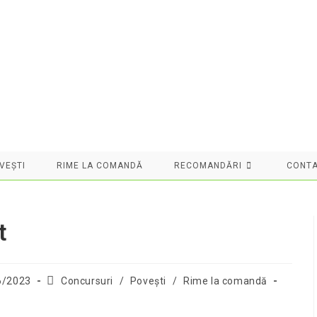
VEȘTI
RIME LA COMANDĂ
RECOMANDĂRI
CONT
t
Post
6/2023
Concursuri
/
Povești
/
Rime la comandă
d:
category: