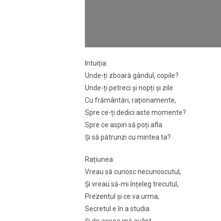
Intuiția:
Unde-ți zboară gândul, copile?
Unde-ți petreci și nopți și zile
Cu frământări, raționamente,
Spre ce-ți dedici aste momente?
Spre ce aspiri să poți afla
Și să pătrunzi cu mintea ta?
Rațiunea:
Vreau să cunosc necunoscutul,
Și vreau să-mi înțeleg trecutul,
Prezentul și ce va urma,
Secretul e în a studia