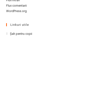
Flux intrări
Flux comentarii
WordPress.org
Linkuri utile
Opens
Şah pentru copii
in
a
new
tab