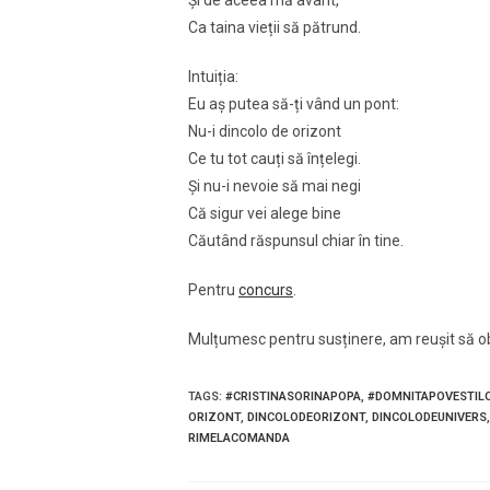
Și de aceea mă avânt,
Ca taina vieții să pătrund.
Intuiția:
Eu aș putea să-ți vând un pont:
Nu-i dincolo de orizont
Ce tu tot cauți să înțelegi.
Și nu-i nevoie să mai negi
Că sigur vei alege bine
Căutând răspunsul chiar în tine.
Pentru
concurs
.
Mulțumesc pentru susținere, am reuşit să obț
TAGS
:
#CRISTINASORINAPOPA
,
#DOMNITAPOVESTIL
ORIZONT
,
DINCOLODEORIZONT
,
DINCOLODEUNIVERS
,
RIMELACOMANDA