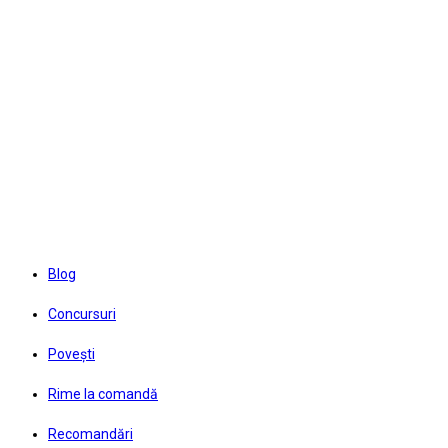
Skip
to
content
Blog
Concursuri
Povești
Rime la comandă
Recomandări