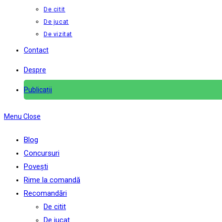
De citit
De jucat
De vizitat
Contact
Despre
Publicații
Menu
Close
Blog
Concursuri
Povești
Rime la comandă
Recomandări
De citit
De jucat