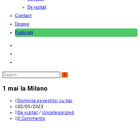
De vizitat
Contact
Despre
Publicații
Search
this
1 mai la Milano
website
Post
Domnița poveştilor cu har
author:
Post
02/05/2023
published:
Post
De vizitat
/
Uncategorized
category:
Post
0 Comments
comments: