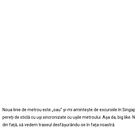
Noua linie de metrou este „oau” şi-mi aminteşte de excursiile în Singap
pereți de sticlă cu uşi sincronizate cu uşile metroului. Aşa da, big like
din față, să vedem traseul desfăşurându-se în fața noastră.