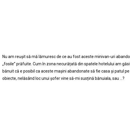
Nu am reuşit să mă lămuresc de ce au fost aceste minivan-uri abandona
„fosile” prăfuite. Cum în zona necurățată din spatele hotelului am găsi
bănuit că e posibil ca aceste maşini abandonate să fie casa şi patul pe 
obiecte, nelăsând loc unui şofer vine sā-mi susținā bănuiala, sau …?