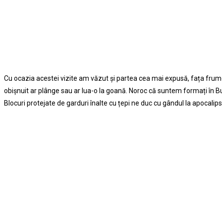
Cu ocazia acestei vizite am văzut şi partea cea mai expusă, fața frumoas
obişnuit ar plânge sau ar lua-o la goană. Noroc că suntem formați în Buc
Blocuri protejate de garduri înalte cu țepi ne duc cu gândul la apocali