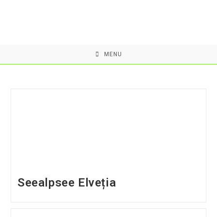
Skip
to
content
MENU
Seealpsee Elveția