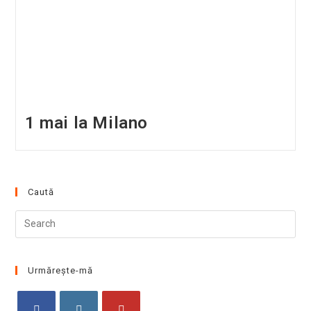
1 mai la Milano
Caută
Pre
Esc
to
clo
Urmărește-mă
the
sea