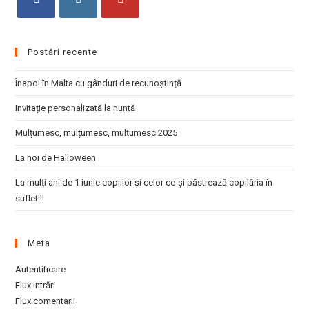
pan
Opens
Opens
Opens
in
in
in
Postări recente
a
a
a
new
new
new
Înapoi în Malta cu gânduri de recunoștință
tab
tab
tab
Invitație personalizată la nuntă
Mulțumesc, mulțumesc, mulțumesc 2025
La noi de Halloween
La mulți ani de 1 iunie copiilor și celor ce-și păstrează copilăria în
suflet!!!
Meta
Autentificare
Flux intrări
Flux comentarii