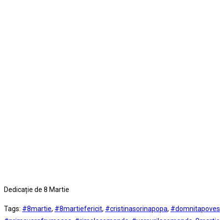
Dedicație de 8 Martie
Tags
:
#8martie
,
#8martiefericit
,
#cristinasorinapopa
,
#domnitapovest