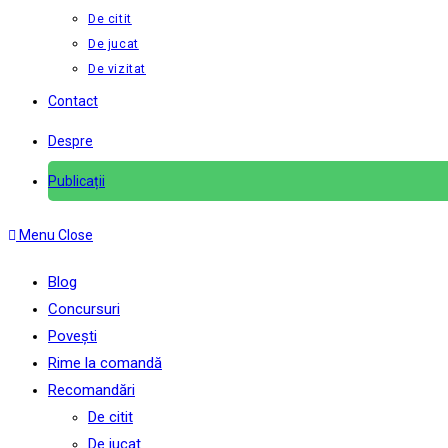
De citit
De jucat
De vizitat
Contact
Despre
Publicații
Menu
Close
Blog
Concursuri
Povești
Rime la comandă
Recomandări
De citit
De jucat