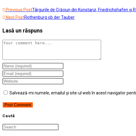
Read
Previous Post
Târgurile de Crăciun din Konstanz, Friedrichshafen şi
more
Next Post
Rothenburg ob der Tauber
articles
Lasă un răspuns
Comment
Enter
your
Enter
name
your
Enter
or
email
your
Salvează-mi numele, emailul și site-ul web în acest navigator pent
username
address
website
to
to
URL
comment
comment
(optional)
Caută
Press
Escape