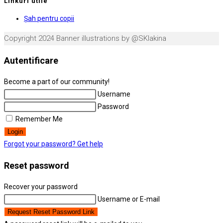
Linkuri utile
Opens
Şah pentru copii
in
Copyright 2024 Banner illustrations by @SKlakina
a
new
Autentificare
tab
Become a part of our community!
Username
Password
Remember Me
Login
Forgot your password? Get help
Reset password
Recover your password
Username or E-mail
Request Reset Password Link