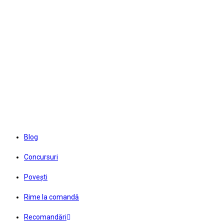
Skip
to
content
Blog
Concursuri
Povești
Rime la comandă
Recomandări