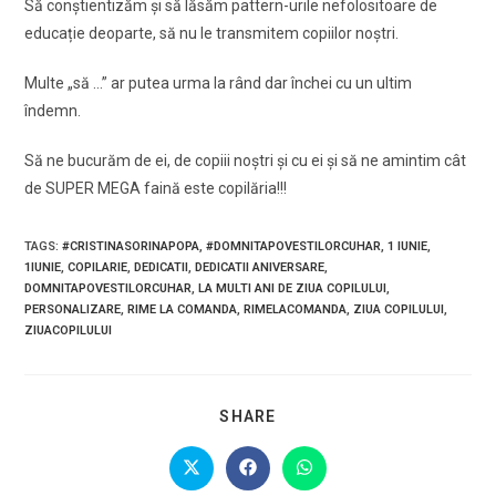
Să conştientizăm şi să lăsăm pattern-urile nefolositoare de
educație deoparte, să nu le transmitem copiilor noştri.
Multe „să …” ar putea urma la rând dar închei cu un ultim
îndemn.
Să ne bucurăm de ei, de copiii noştri şi cu ei şi să ne amintim cât
de SUPER MEGA faină este copilăria!!!
TAGS
:
#CRISTINASORINAPOPA
,
#DOMNITAPOVESTILORCUHAR
,
1 IUNIE
,
1IUNIE
,
COPILARIE
,
DEDICATII
,
DEDICATII ANIVERSARE
,
DOMNITAPOVESTILORCUHAR
,
LA MULTI ANI DE ZIUA COPILULUI
,
PERSONALIZARE
,
RIME LA COMANDA
,
RIMELACOMANDA
,
ZIUA COPILULUI
,
ZIUACOPILULUI
SHARE
SHARE
THIS
CONTENT
Opens
Opens
Opens
in
in
in