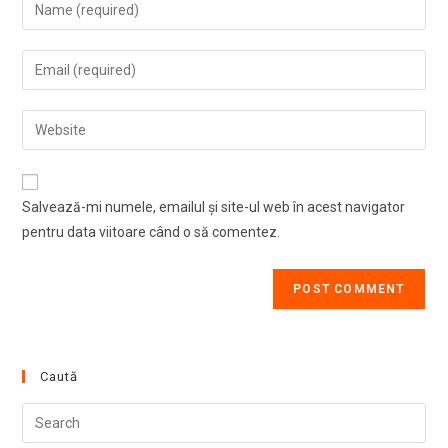
Enter
your
name
Enter
or
your
username
email
Enter
to
address
your
comment
to
website
comment
URL
Salvează-mi numele, emailul și site-ul web în acest navigator
(optional)
pentru data viitoare când o să comentez.
Caută
Pre
Esc