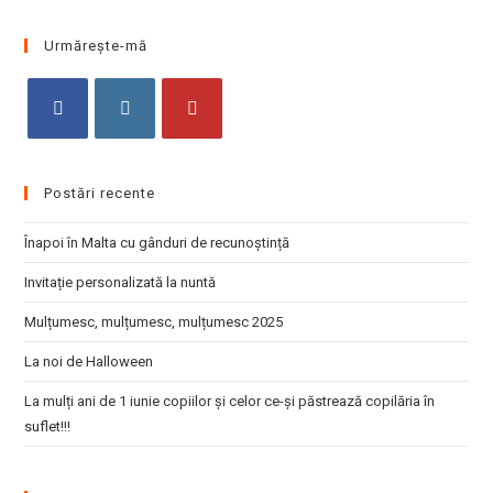
to
clo
Urmărește-mă
the
sea
pan
Opens
Opens
Opens
in
in
in
Postări recente
a
a
a
new
new
new
Înapoi în Malta cu gânduri de recunoștință
tab
tab
tab
Invitație personalizată la nuntă
Mulțumesc, mulțumesc, mulțumesc 2025
La noi de Halloween
La mulți ani de 1 iunie copiilor și celor ce-și păstrează copilăria în
suflet!!!