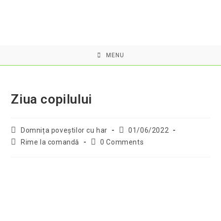
Skip
to
content
MENU
Ziua copilului
Post
Post
Domnița poveştilor cu har
01/06/2022
author:
published:
Post
Post
Rime la comandă
0 Comments
category:
comments: