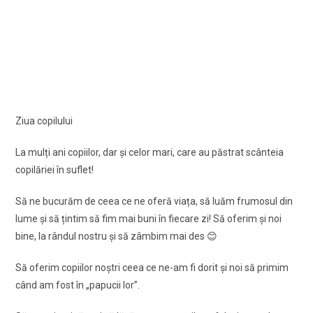
Ziua copilului
La mulți ani copiilor, dar şi celor mari, care au păstrat scânteia
copilăriei în suflet!
Să ne bucurăm de ceea ce ne oferă viața, să luăm frumosul din
lume şi să țintim să fim mai buni în fiecare zi! Să oferim şi noi
bine, la rândul nostru şi să zâmbim mai des 😊
Să oferim copiilor noştri ceea ce ne-am fi dorit şi noi să primim
când am fost în „papucii lor”.