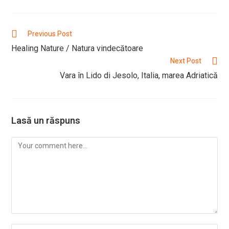
a
a
a
new
new
new
window
window
window
Read
Previous Post
more
Healing Nature / Natura vindecătoare
articles
Next Post
Vara în Lido di Jesolo, Italia, marea Adriatică
Lasă un răspuns
Comment