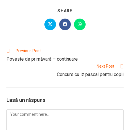
SHARE
SHARE
THIS
CONTENT
Opens
Opens
Opens
in
in
in
a
a
a
new
new
new
window
window
window
Read
Previous Post
more
Poveste de primăvară – continuare
articles
Next Post
Concurs cu iz pascal pentru copii
Lasă un răspuns
Comment