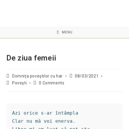
Skip
to
content
MENU
De ziua femeii
Post
Post
Domnița poveştilor cu har
08/03/2021
author:
published:
Post
Post
Povești
0 Comments
category:
comments:
Azi orice s-ar întâmpla

Clar nu mă voi enerva.
