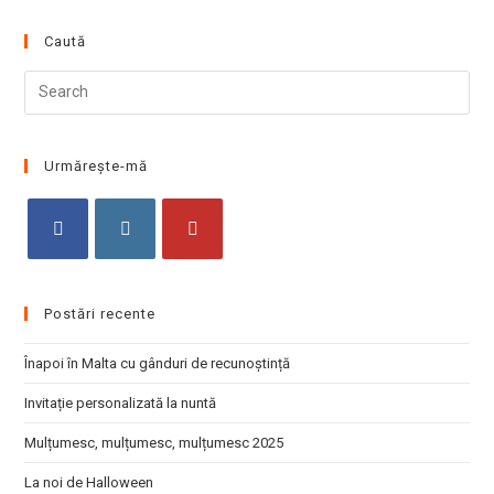
Caută
Pre
Esc
to
clo
Urmărește-mă
the
sea
pan
Opens
Opens
Opens
in
in
in
Postări recente
a
a
a
new
new
new
Înapoi în Malta cu gânduri de recunoștință
tab
tab
tab
Invitație personalizată la nuntă
Mulțumesc, mulțumesc, mulțumesc 2025
La noi de Halloween