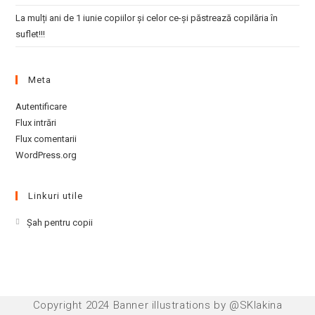
La mulți ani de 1 iunie copiilor și celor ce-și păstrează copilăria în
suflet!!!
Meta
Autentificare
Flux intrări
Flux comentarii
WordPress.org
Linkuri utile
Opens
Şah pentru copii
in
a
new
tab
Copyright 2024 Banner illustrations by @SKlakina