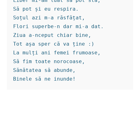
Liber mi-am luat să pot sta,

Să pot și eu respira.

Soțul azi m-a răsfățat,

Flori superbe-n dar mi-a dat.

Ziua a-nceput chiar bine,

Tot așa sper că va ține :)

La mulți ani femei frumoase,

Să fim toate norocoase,

Sănătatea să abunde,

Binele să ne inunde! 