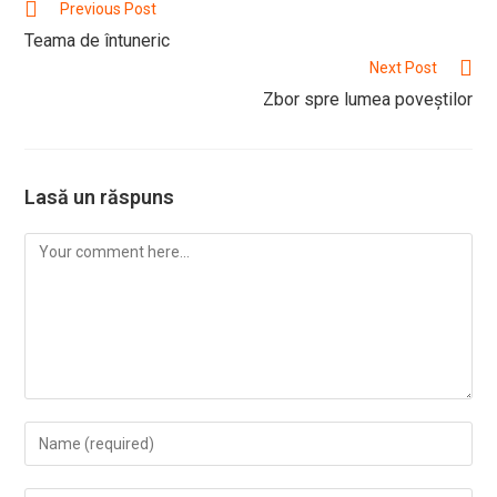
Read
Previous Post
more
Teama de întuneric
articles
Next Post
Zbor spre lumea poveștilor
Lasă un răspuns
Comment
Enter
your
name