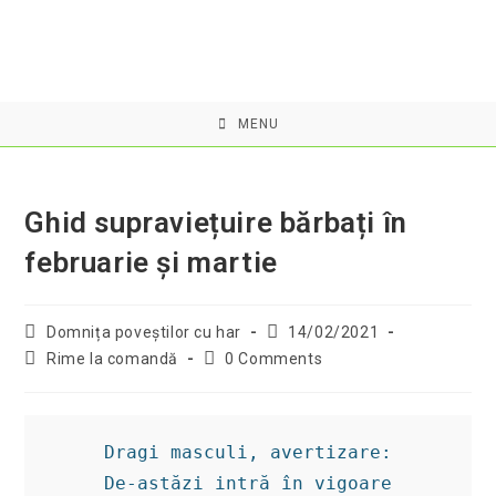
Skip
to
content
MENU
Ghid supraviețuire bărbați în
februarie şi martie
Post
Post
Domnița poveştilor cu har
14/02/2021
author:
published:
Post
Post
Rime la comandă
0 Comments
category:
comments:
Dragi masculi, avertizare:

De-astăzi intră în vigoare
