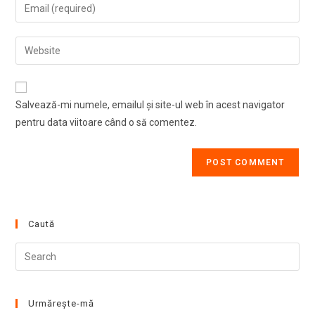
Enter
or
your
username
email
Enter
to
address
your
comment
to
website
comment
URL
Salvează-mi numele, emailul și site-ul web în acest navigator
(optional)
pentru data viitoare când o să comentez.
Caută
Pre
Esc
to
clo
Urmărește-mă