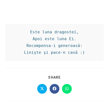
Este luna dragostei,

Apoi este luna Ei.

Recompensa-i generoasă:

Linişte şi pace-n casă :)
SHARE
SHARE
THIS
CONTENT
Opens
Opens
Opens
in
in
in
a
a
a
new
new
new
window
window
window