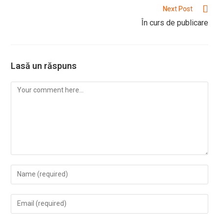
articles
Next Post
În curs de publicare
Lasă un răspuns
Comment
Enter
your
name
Enter
or
your
username