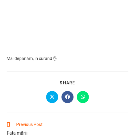
Mai depănăm, în curând 🖐
SHARE
SHARE
THIS
CONTENT
Opens
Opens
Opens
in
in
in
a
a
a
new
new
new
window
window
window
Read
Previous Post
more
Fata mării