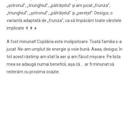
„şotronul”, „triunghiul”, „pătrățelul” şi am jucat „frunza”,
„triunghiul”, „şotronul”, „pătrățelul” şi „perețel”. Desigur, o
variantă adaptată de „frunza”, ca să împăcăm toate vârstele
implicate 👨‍👩‍👧
A fost minunat! Copilăria este molipsitoare. Toată familia s-a
jucat. Ne-am umplut de energie şi voie bună. Aaaa, desigur, în
tot acest răstimp am stat la aer şi am făcut mişcare. Pe lista
mea se adaugă numai beneficii, aşa că … ar fi minunat să
reiterăm cu proxima ocazie.