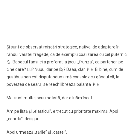
Şi sunt de observat mişcări strategice, native, de adaptare în
rândul vârstei fragede, ca de exemplu coalizarea cu cel puternic
💪. Bobocul familiei a preferat la jocul „frunza”, ca partener, pe
cine oare? 🙋‍♀️? Nuuu, dar pe 🙋? Daaa, clar 👨‍👧 Ei bine, cum de
gustibus non est disputandum, mă consolez cu gândul că, la
povestea de seară, se reechilibrează balanța 👩‍👧
Mai sunt multe jocuri pe listă, dar o luăm încet.
Am pe listă şi „elasticul”, e trecut cu prioritate maximă. Apoi
„coarda”, desigur.
Apoi urmează „țările” şi „castel”.