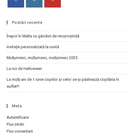
pan
Opens
Opens
Opens
in
in
in
Postări recente
a
a
a
new
new
new
Înapoi în Malta cu gânduri de recunoștință
tab
tab
tab
Invitație personalizată la nuntă
Mulțumesc, mulțumesc, mulțumesc 2025
La noi de Halloween
La mulți ani de 1 iunie copiilor și celor ce-și păstrează copilăria în
suflet!!!
Meta
Autentificare
Flux intrări
Flux comentarii