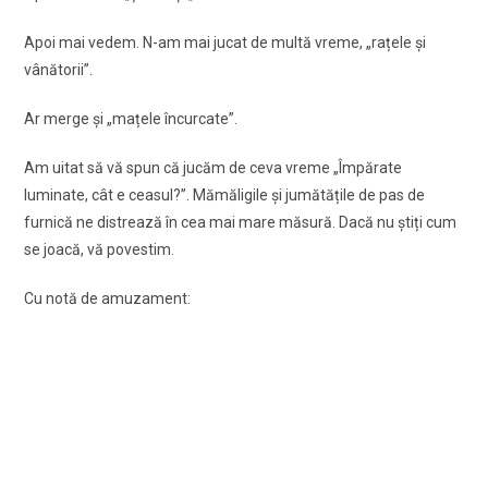
Apoi mai vedem. N-am mai jucat de multă vreme, „rațele şi
vânătorii”.
Ar merge şi „mațele încurcate”.
Am uitat să vă spun că jucăm de ceva vreme „Împărate
luminate, cât e ceasul?”. Mămăligile şi jumătățile de pas de
furnică ne distrează în cea mai mare măsură. Dacă nu ştiți cum
se joacă, vă povestim.
Cu notă de amuzament: