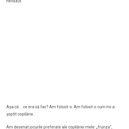
nevăzut.
Aşa că … ce era să fac? Am folosit-o. Am folosit-o cum mi-a
şoptit copilăria.
Am desenat jocurile preferate ale copilăriei mele: „frunza”,