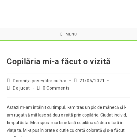
Skip
to
content
MENU
Copilăria mi-a făcut o vizită
Post
Post
Domnița poveştilor cu har
21/05/2021
author:
published:
Post
Post
De jucat
0 Comments
category:
comments:
Astazi m-am întâlnit cu timpul, l-am tras un pic de mânecă şi l-
am rugat să mă lase să dau o raită prin copilărie. Ciudat individ,
timpul ăsta. Mi-a spus: mai bine lasă copilăria să dea o tură în
viața ta. Mi-a pus în brațe o cutie cu cretă colorată şi s-a făcut