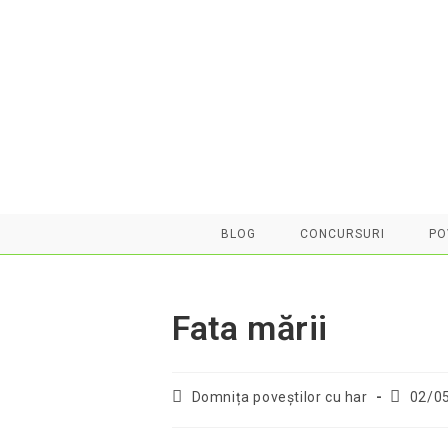
Skip
to
content
BLOG
CONCURSURI
PO
Fata mării
Post
Post
Domnița poveştilor cu har
02/0
author:
publishe