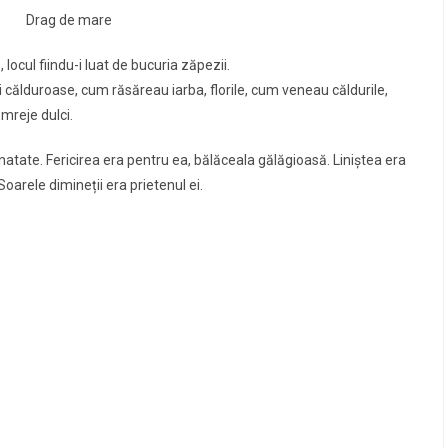
Drag de mare
 locul fiindu-i luat de bucuria zăpezii.
ălduroase, cum răsăreau iarba, florile, cum veneau căldurile,
 mreje dulci.
ate. Fericirea era pentru ea, bălăceala gălăgioasă. Liniştea era
Soarele dimineții era prietenul ei.