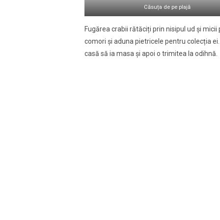
Căsuța de pe plajă
Fugărea crabii rătăciți prin nisipul ud şi mic
comori şi aduna pietricele pentru colecția ei
casă să ia masa şi apoi o trimitea la odihnă.