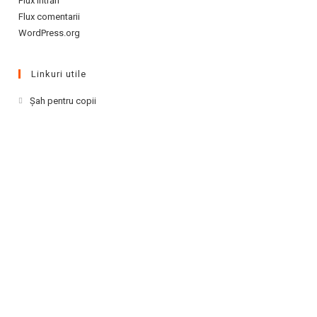
Flux intrări
Flux comentarii
WordPress.org
Linkuri utile
Opens
Şah pentru copii
in
a
new
tab