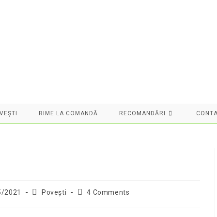
VEȘTI
RIME LA COMANDĂ
RECOMANDĂRI
CONT
Post
Post
5/2021
Povești
4 Comments
d:
category:
comments: