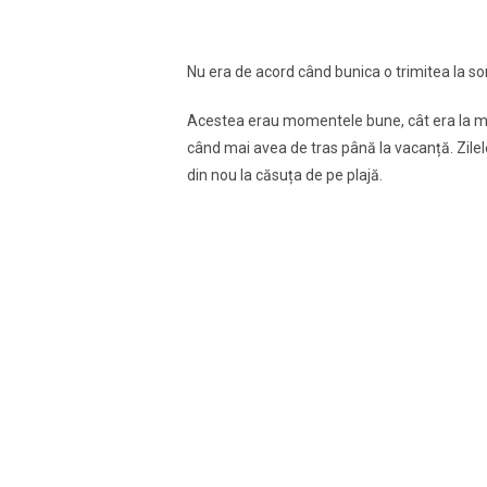
Nu era de acord când bunica o trimitea la som
Acestea erau momentele bune, cât era la ma
când mai avea de tras până la vacanță. Zile
din nou la căsuța de pe plajă.