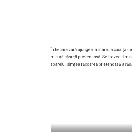
În fiecare vară ajungea la mare, la căsuța de 
micuță căsuță prietenoasă. Se trezea dimine
soarelui, simțea răcoarea prietenoasă a răsăr