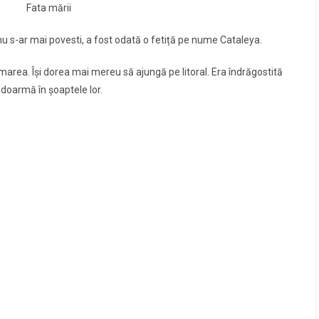
Fata mării
 nu s-ar mai povesti, a fost odată o fetiță pe nume Cataleya.
 marea. Îşi dorea mai mereu să ajungă pe litoral. Era îndrăgostită
adoarmă în şoaptele lor.