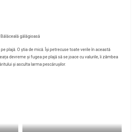
Bălăceală gălăgioasă
pe plajă. O ştia de mică. Îşi petrecuse toate verile în această
ața devreme şi fugea pe plajă să se joace cu valurile, îi zâmbea
itului şi asculta larma pescăruşilor.