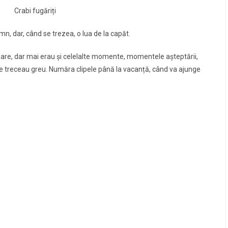
Crabi fugăriți
n, dar, când se trezea, o lua de la capăt.
re, dar mai erau şi celelalte momente, momentele aşteptării,
le treceau greu. Număra clipele până la vacanță, când va ajunge