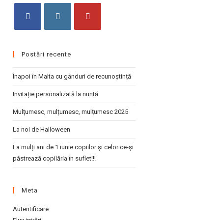
the
search
panel.
Opens
Opens
Opens
in
in
in
Postări recente
a
a
a
new
new
new
Înapoi în Malta cu gânduri de recunoștință
tab
tab
tab
Invitație personalizată la nuntă
Mulțumesc, mulțumesc, mulțumesc 2025
La noi de Halloween
La mulți ani de 1 iunie copiilor și celor ce-și
păstrează copilăria în suflet!!!
Meta
Autentificare