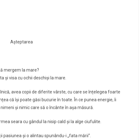
Așteptarea
ână mergem la mare?
 şi visa cu ochii deschişi la mare.
nică, avea copii de diferite vârste, cu care se înțelegea foarte
mțea că îşi poate găsi bucurie în toate. În ce punea energie, îi
 nimeni şi nimic care să o încânte în aşa măsură.
ea seara cu gândul la nisip cald şi la alge ciufulite.
oții pasiunea şi o alintau spunându-i „fata mării”.