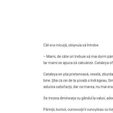
Cât era micuță, obişnuia să întrebe:
– Mami, de câte ori trebuie să mai dorm p
Iar mami se apuca să calculeze. Cataleya ofta
Cataleya se ştia prietenoasă, veselă, zburdal
bine. Ştia că cei de la şcoală o îndrăgeau. Si
aducea satisfacții, dar ca marea, nu mai era
Se trezea dimineața cu gândul la valuri, adorm
Părinții, bunicii, cunoscuții îi cunoşteau cu t