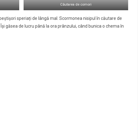
Căutarea de comori
ii peştişori speriați de lângă mal. Scormonea nisipul în căutare de
. Îşi găsea de lucru până la ora prânzului, când bunica o chema în