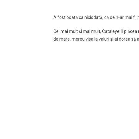
A fost odată ca niciodată, că de n-ar mai fi,
Cel mai mult şi mai mult, Cataleyei îi plăcea
de mare, mereu visa la valuri şi-şi dorea să 