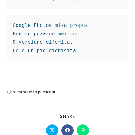
Google Photos mi-a propus

Pentru poza de mai sus

O versiune diferită,

Ce e un pic dichisită.
👉 recomandări
publicații
SHARE
SHARE
THIS
CONTENT
Opens
Opens
Opens