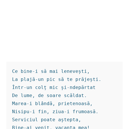
Ce bine-i să mai lenevești,

La plajă-un pic să te prăjești.

Într-un colț mic și-ndepărtat

De lume, de soare scăldat.

Marea-i blândă, prietenoasă,

Nisipu-i fin, ziua-i frumoasă.

Serviciul poate aștepta,

Bine-ai venit, vacanța mea!