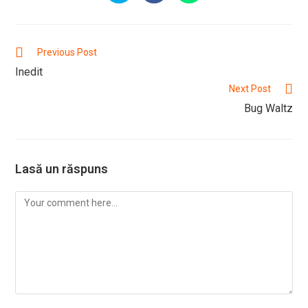
in
in
in
a
a
a
new
new
new
window
window
window
Read
Previous Post
more
Inedit
articles
Next Post
Bug Waltz
Lasă un răspuns
Comment