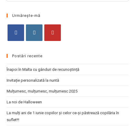
Esc
to
clo
Urmărește-mă
the
sea
pan
Opens
Opens
Opens
in
in
in
Postări recente
a
a
a
new
new
new
Înapoi în Malta cu gânduri de recunoștință
tab
tab
tab
Invitație personalizată la nuntă
Mulțumesc, mulțumesc, mulțumesc 2025
La noi de Halloween
La mulți ani de 1 iunie copiilor și celor ce-și păstrează copilăria în
suflet!!!