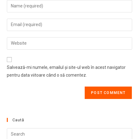
Enter
your
name
Enter
or
your
username
email
Enter
to
address
your
comment
to
website
comment
URL
Salvează-mi numele, emailul și site-ul web în acest navigator
(optional)
pentru data viitoare când o să comentez.
Caută
Pre