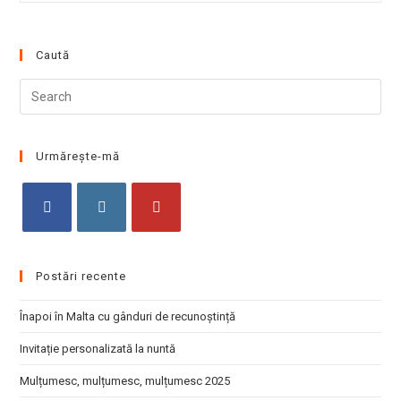
Caută
Pre
Esc
to
clo
Urmărește-mă
the
sea
pan
Opens
Opens
Opens
in
in
in
Postări recente
a
a
a
new
new
new
Înapoi în Malta cu gânduri de recunoștință
tab
tab
tab
Invitație personalizată la nuntă
Mulțumesc, mulțumesc, mulțumesc 2025