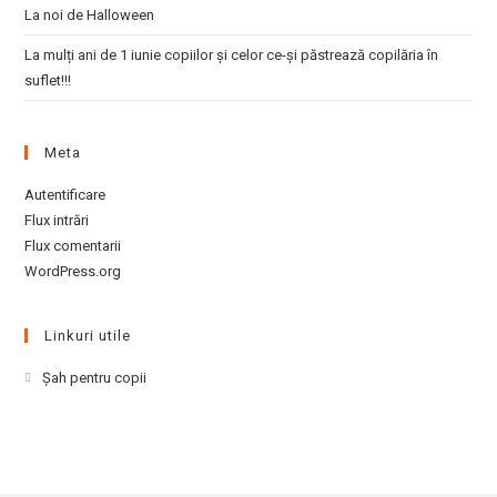
La noi de Halloween
La mulți ani de 1 iunie copiilor și celor ce-și păstrează copilăria în
suflet!!!
Meta
Autentificare
Flux intrări
Flux comentarii
WordPress.org
Linkuri utile
Opens
Şah pentru copii
in
a
new
tab