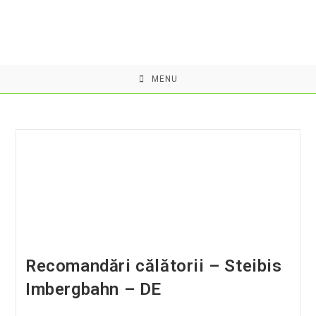
Skip
to
content
MENU
Recomandări călătorii – Steibis
Imbergbahn – DE