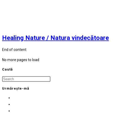
Healing Nature / Natura vindecătoare
End of content
No more pages to load
Caută
Press
Escape
Urmărește-mă
to
Opens
close
in
Opens
the
a
in
Opens
search