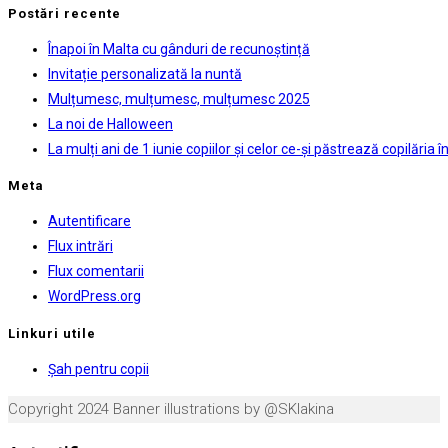
new
a
in
panel.
Postări recente
tab
new
a
Înapoi în Malta cu gânduri de recunoștință
tab
new
Invitație personalizată la nuntă
tab
Mulțumesc, mulțumesc, mulțumesc 2025
La noi de Halloween
La mulți ani de 1 iunie copiilor și celor ce-și păstrează copilăria în 
Meta
Autentificare
Flux intrări
Flux comentarii
WordPress.org
Linkuri utile
Opens
Şah pentru copii
in
Copyright 2024 Banner illustrations by @SKlakina
a
new