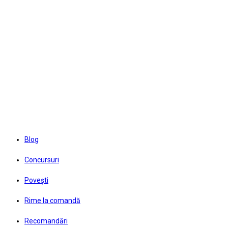
Skip
to
content
Blog
Concursuri
Povești
Rime la comandă
Recomandări