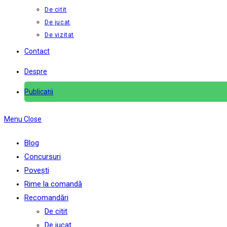
De citit
De jucat
De vizitat
Contact
Despre
Publicații
Menu
Close
Blog
Concursuri
Povești
Rime la comandă
Recomandări
De citit
De jucat