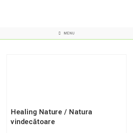
Skip
to
content
MENU
Healing Nature / Natura
vindecătoare