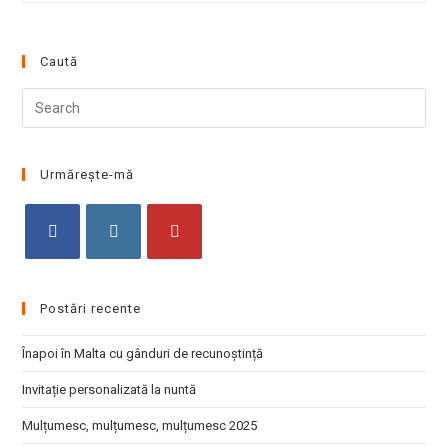
Caută
Pre
Esc
to
clo
Urmărește-mă
the
sea
pan
Opens
Opens
Opens
in
in
in
Postări recente
a
a
a
new
new
new
Înapoi în Malta cu gânduri de recunoștință
tab
tab
tab
Invitație personalizată la nuntă
Mulțumesc, mulțumesc, mulțumesc 2025