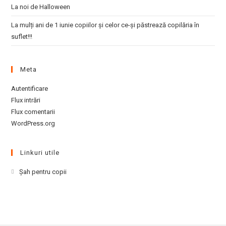
La noi de Halloween
La mulți ani de 1 iunie copiilor și celor ce-și păstrează copilăria în
suflet!!!
Meta
Autentificare
Flux intrări
Flux comentarii
WordPress.org
Linkuri utile
Opens
Şah pentru copii
in
a
new
tab