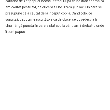
căutând de zor papucii neascultători. După ce ne dăm seama că
am căutat peste tot, ne ducem să ne uităm și în locul în care se
presupune că a căutat de la început copila. Când colo, ce
surpriză: papucii neascultători, ca de obicei se dovedesc a fi
chiar lângă punctul în care a stat copila când am întrebat-o unde
îi sunt papucii.