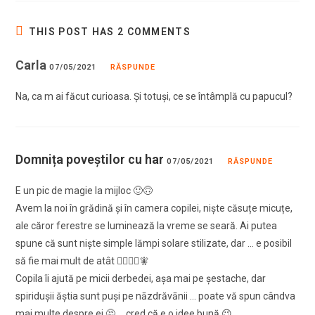
THIS POST HAS 2 COMMENTS
Carla
07/05/2021
RĂSPUNDE
Na, ca m ai făcut curioasa. Și totuși, ce se întâmplă cu papucul?
Domnița poveştilor cu har
07/05/2021
RĂSPUNDE
E un pic de magie la mijloc 🙂🙃
Avem la noi în grădină şi în camera copilei, nişte căsuțe micuțe,
ale căror ferestre se luminează la vreme se seară. Ai putea
spune că sunt nişte simple lămpi solare stilizate, dar … e posibil
să fie mai mult de atât 🧚‍♀️🧚‍♂️🧚
Copila îi ajută pe micii derbedei, aşa mai pe şestache, dar
spiriduşii ăştia sunt puşi pe nāzdrăvānii … poate vă spun cândva
mai multe despre ei 🤔 … cred că e o idee bună 😉