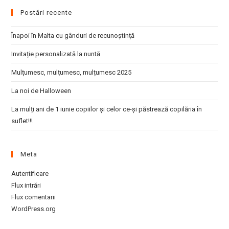
in
in
in
Postări recente
a
a
a
new
new
new
Înapoi în Malta cu gânduri de recunoștință
tab
tab
tab
Invitație personalizată la nuntă
Mulțumesc, mulțumesc, mulțumesc 2025
La noi de Halloween
La mulți ani de 1 iunie copiilor și celor ce-și păstrează copilăria în
suflet!!!
Meta
Autentificare
Flux intrări
Flux comentarii
WordPress.org