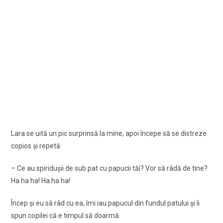
Lara se uită un pic surprinsă la mine, apoi începe să se distreze
copios și repetă:
– Ce au spiridușii de sub pat cu papucii tăi? Vor să râdă de tine?
Ha ha ha! Ha ha ha!
Încep și eu să râd cu ea, îmi iau papucul din fundul patului și îi
spun copilei că e timpul să doarmă.