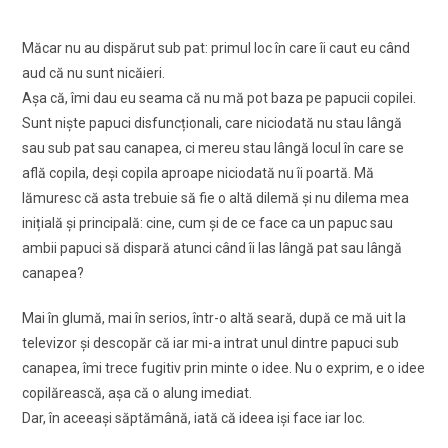
Măcar nu au dispărut sub pat: primul loc în care îi caut eu când
aud că nu sunt nicăieri.
Așa că, îmi dau eu seama că nu mă pot baza pe papucii copilei.
Sunt niște papuci disfuncționali, care niciodată nu stau lângă
sau sub pat sau canapea, ci mereu stau lângă locul în care se
află copila, deși copila aproape niciodată nu îi poartă. Mă
lămuresc că asta trebuie să fie o altă dilemă și nu dilema mea
inițială și principală: cine, cum și de ce face ca un papuc sau
ambii papuci să dispară atunci când îi las lângă pat sau lângă
canapea?
Mai în glumă, mai în serios, într-o altă seară, după ce mă uit la
televizor și descopăr că iar mi-a intrat unul dintre papuci sub
canapea, îmi trece fugitiv prin minte o idee. Nu o exprim, e o idee
copilărească, așa că o alung imediat.
Dar, în aceeași săptămână, iată că ideea iși face iar loc.