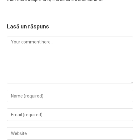
Lasă un răspuns
Comment
Enter
your
name
Enter
or
your
username
email
Enter
to
address
your