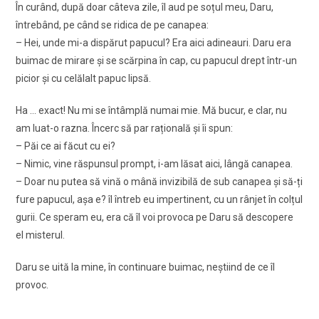
În curând, după doar câteva zile, îl aud pe soțul meu, Daru,
întrebând, pe când se ridica de pe canapea:
– Hei, unde mi-a dispărut papucul? Era aici adineauri. Daru era
buimac de mirare și se scărpina în cap, cu papucul drept într-un
picior și cu celălalt papuc lipsă.
Ha … exact! Nu mi se întâmplă numai mie. Mă bucur, e clar, nu
am luat-o razna. Încerc să par rațională și îi spun:
– Păi ce ai făcut cu ei?
– Nimic, vine răspunsul prompt, i-am lăsat aici, lângă canapea.
– Doar nu putea să vină o mână invizibilă de sub canapea și să-ți
fure papucul, așa e? îl întreb eu impertinent, cu un rânjet în colțul
gurii. Ce speram eu, era că îl voi provoca pe Daru să descopere
el misterul.
Daru se uită la mine, în continuare buimac, neștiind de ce îl
provoc.