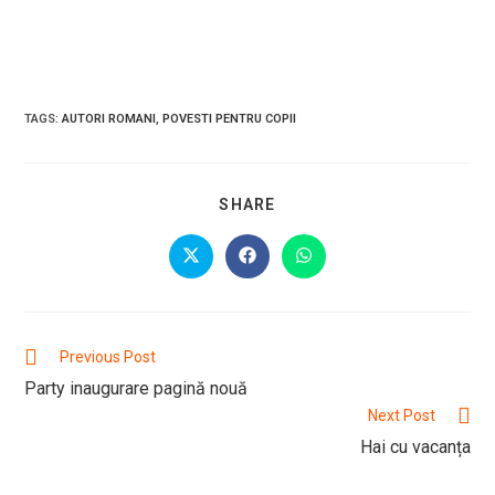
TAGS
:
AUTORI ROMANI
,
POVESTI PENTRU COPII
SHARE
SHARE
THIS
CONTENT
Opens
Opens
Opens
in
in
in
a
a
a
new
new
new
window
window
window
Read
Previous Post
more
Party inaugurare pagină nouă
articles
Next Post
Hai cu vacanța