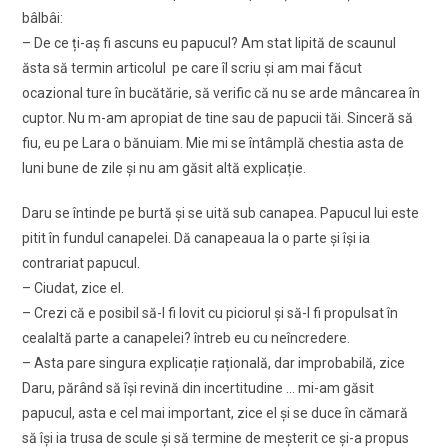
bâlbâi:
– De ce ți-aș fi ascuns eu papucul? Am stat lipită de scaunul
ăsta să termin articolul pe care îl scriu și am mai făcut
ocazional ture în bucătărie, să verific că nu se arde mâncarea în
cuptor. Nu m-am apropiat de tine sau de papucii tăi. Sinceră să
fiu, eu pe Lara o bănuiam. Mie mi se întâmplă chestia asta de
luni bune de zile și nu am găsit altă explicație.
Daru se întinde pe burtă și se uită sub canapea. Papucul lui este
pitit în fundul canapelei. Dă canapeaua la o parte și își ia
contrariat papucul.
– Ciudat, zice el.
– Crezi că e posibil să-l fi lovit cu piciorul și să-l fi propulsat în
cealaltă parte a canapelei? întreb eu cu neîncredere.
– Asta pare singura explicație rațională, dar improbabilă, zice
Daru, părând să își revină din incertitudine … mi-am găsit
papucul, asta e cel mai important, zice el și se duce în cămară
să își ia trusa de scule și să termine de meșterit ce și-a propus