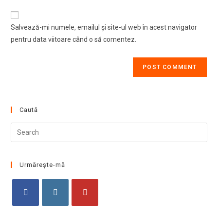
comment
to
website
comment
URL
Salvează-mi numele, emailul și site-ul web în acest navigator
(optional)
pentru data viitoare când o să comentez.
Caută
Pre
Esc
to
clo
Urmărește-mă
the
sea
pan
Opens
Opens
Opens