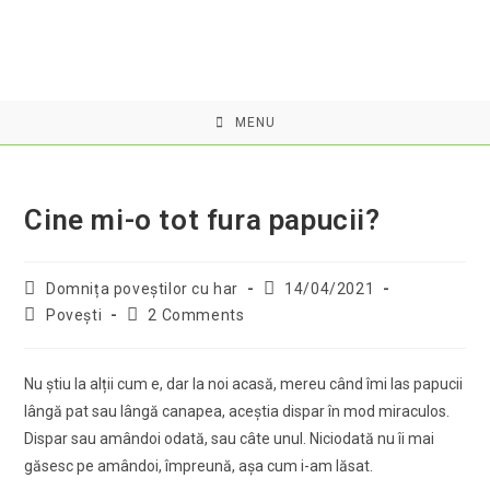
Skip
to
content
MENU
Cine mi-o tot fura papucii?
Post
Post
Domnița poveştilor cu har
14/04/2021
author:
published:
Post
Post
Povești
2 Comments
category:
comments:
Nu știu la alții cum e, dar la noi acasă, mereu când îmi las papucii
lângă pat sau lângă canapea, aceștia dispar în mod miraculos.
Dispar sau amândoi odată, sau câte unul. Niciodată nu îi mai
găsesc pe amândoi, împreună, așa cum i-am lăsat.