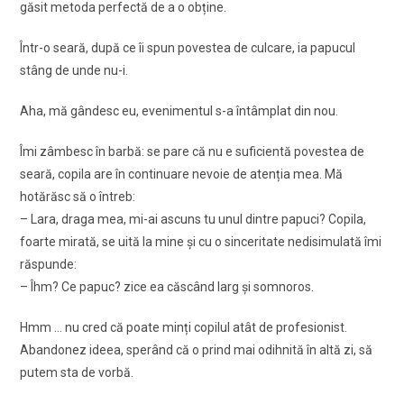
găsit metoda perfectă de a o obține.
Într-o seară, după ce îi spun povestea de culcare, ia papucul
stâng de unde nu-i.
Aha, mă gândesc eu, evenimentul s-a întâmplat din nou.
Îmi zâmbesc în barbă: se pare că nu e suficientă povestea de
seară, copila are în continuare nevoie de atenția mea. Mă
hotărăsc să o întreb:
– Lara, draga mea, mi-ai ascuns tu unul dintre papuci? Copila,
foarte mirată, se uită la mine și cu o sinceritate nedisimulată îmi
răspunde:
– Îhm? Ce papuc? zice ea căscând larg și somnoros.
Hmm … nu cred că poate minți copilul atât de profesionist.
Abandonez ideea, sperând că o prind mai odihnită în altă zi, să
putem sta de vorbă.