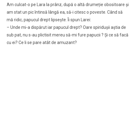
Am culcat-o pe Lara la prânz, după o altă drumeție obositoare și
am stat un pic întinsă lângă ea, să-i citesc o poveste. Când să
mă ridic, papucul drept lipsește. Îi spun Larei:
– Unde mi-a dispărut iar papucul drept? Oare spiridușii aștia de
sub pat, nu s-au plictisit mereu să-mi fure papucii ? Și ce să facă
cu ei? Ce li se pare atât de amuzant?