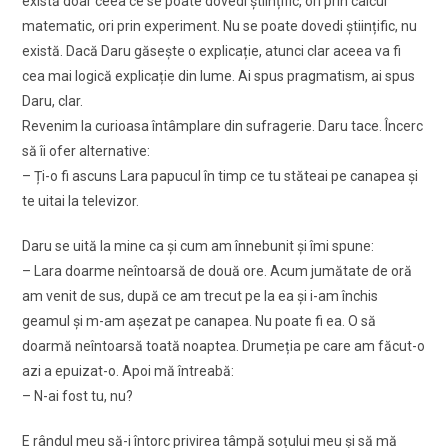
există doar ceea ce se poate dovedi științific, ori prin calcul
matematic, ori prin experiment. Nu se poate dovedi științific, nu
există. Dacă Daru găsește o explicație, atunci clar aceea va fi
cea mai logică explicație din lume. Ai spus pragmatism, ai spus
Daru, clar.
Revenim la curioasa întâmplare din sufragerie. Daru tace. Încerc
să îi ofer alternative:
– Ți-o fi ascuns Lara papucul în timp ce tu stăteai pe canapea și
te uitai la televizor.
Daru se uită la mine ca și cum am înnebunit și îmi spune:
– Lara doarme neîntoarsă de două ore. Acum jumătate de oră
am venit de sus, după ce am trecut pe la ea și i-am închis
geamul și m-am așezat pe canapea. Nu poate fi ea. O să
doarmă neîntoarsă toată noaptea. Drumeția pe care am făcut-o
azi a epuizat-o. Apoi mă întreabă:
– N-ai fost tu, nu?
E rândul meu să-i întorc privirea tâmpă soțului meu și să mă