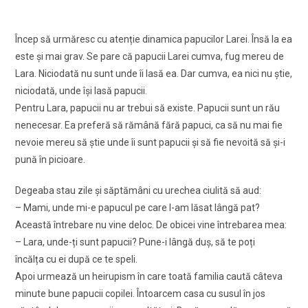
Încep să urmăresc cu atenție dinamica papucilor Larei. Însă la ea
este și mai grav. Se pare că papucii Larei cumva, fug mereu de
Lara. Niciodată nu sunt unde îi lasă ea. Dar cumva, ea nici nu știe,
niciodată, unde își lasă papucii.
Pentru Lara, papucii nu ar trebui să existe. Papucii sunt un rău
nenecesar. Ea preferă să rămână fără papuci, ca să nu mai fie
nevoie mereu să știe unde îi sunt papucii și să fie nevoită să și-i
pună în picioare.
Degeaba stau zile și săptămâni cu urechea ciulită să aud:
– Mami, unde mi-e papucul pe care l-am lăsat lângă pat?
Această întrebare nu vine deloc. De obicei vine întrebarea mea:
– Lara, unde-ți sunt papucii? Pune-i lângă duș, să te poți
încălța cu ei după ce te speli.
Apoi urmează un heirupism în care toată familia caută câteva
minute bune papucii copilei. Întoarcem casa cu susul în jos