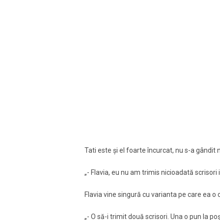
Tati este și el foarte încurcat, nu s-a gândit 
„- Flavia, eu nu am trimis nicioadată scrisor
Flavia vine singură cu varianta pe care ea o
„- O să-i trimit două scrisori. Una o pun la po