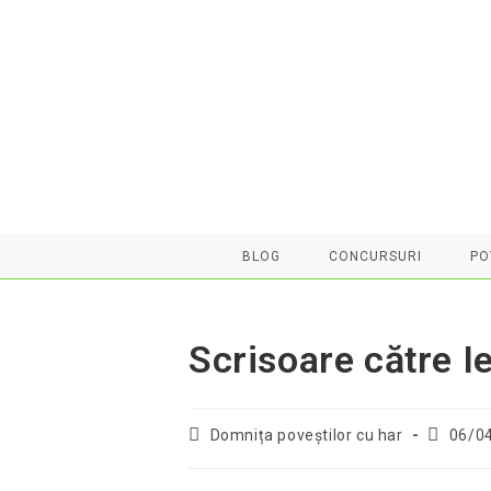
Skip
to
content
BLOG
CONCURSURI
PO
Scrisoare către I
Post
Post
Domnița poveştilor cu har
06/0
author:
publishe