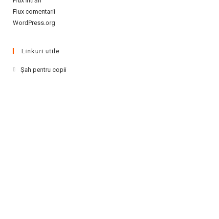
Flux intrări
Flux comentarii
WordPress.org
Linkuri utile
Opens
Şah pentru copii
in
a
new
tab