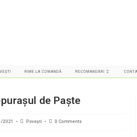
VEȘTI
RIME LA COMANDĂ
RECOMANDĂRI
CONT
epurașul de Paște
Post
Post
4/2021
Povești
0 Comments
d:
category:
comments: