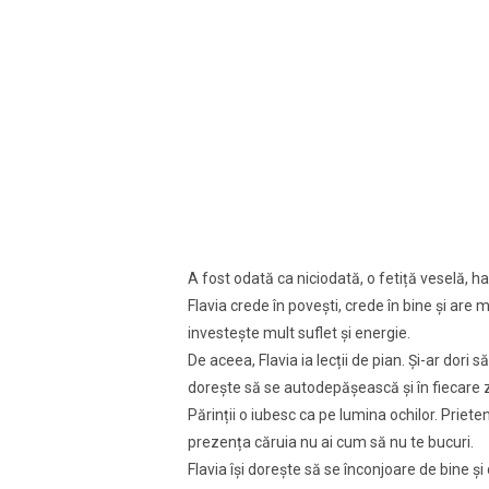
A fost odată ca niciodată, o fetiță veselă, har
Flavia crede în povești, crede în bine și are
investește mult suflet și energie.
De aceea, Flavia ia lecții de pian. Și-ar dori s
dorește să se autodepășească și în fiecare z
Părinții o iubesc ca pe lumina ochilor. Prieten
prezența căruia nu ai cum să nu te bucuri.
Flavia își dorește să se înconjoare de bine ș