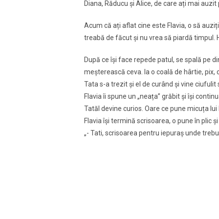
Diana, Răducu și Alice, de care ați mai auzit 
Acum că ați aflat cine este Flavia, o să auzi
treabă de făcut și nu vrea să piardă timpul. 
După ce își face repede patul, se spală pe di
meșterească ceva. Ia o coală de hârtie, pix, c
Tata s-a trezit și el de curând și vine ciufulit
Flavia îi spune un „neața” grăbit și își conti
Tatăl devine curios. Oare ce pune micuța lui 
Flavia își termină scrisoarea, o pune în plic ș
„- Tati, scrisoarea pentru iepuraș unde trebu