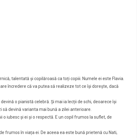
nică, talentată și copilăroasă ca toți copiii. Numele ei este Flavia.
 mare încredere că va putea să realizeze tot ce își dorește, dacă
ă devină o pianistă celebră. Și mai ia lecții de schi, deoarece își
i să devină varianta mai bună a zilei anterioare.
ii o iubesc și ei și o respectă. E un copil frumos la suflet, de
i de frumos în viața ei. De aceea ea este bună prietenă cu Nati,