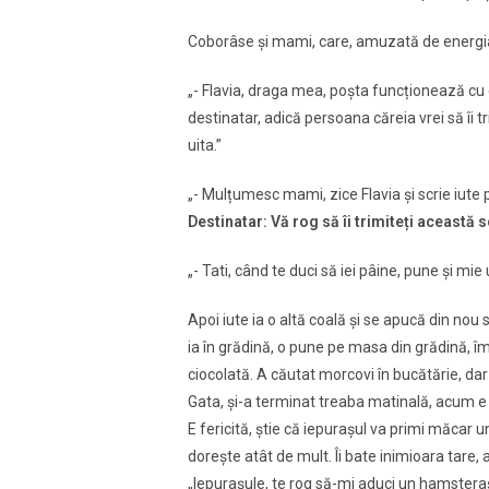
Coborâse și mami, care, amuzată de energia și
„- Flavia, draga mea, poșta funcționează cu 
destinatar, adică persoana căreia vrei să îi tr
uita.”
„- Mulțumesc mami, zice Flavia și scrie iute p
Destinatar: Vă rog să îi trimiteți această 
„- Tati, când te duci să iei pâine, pune și mie
Apoi iute ia o altă coală și se apucă din nou 
ia în grădină, o pune pe masa din grădină, î
ciocolată. A căutat morcovi în bucătărie, dar 
Gata, și-a terminat treaba matinală, acum e
E fericită, știe că iepurașul va primi măcar u
dorește atât de mult. Îi bate inimioara tare, 
„Iepurașule, te rog să-mi aduci un hamsteraș g