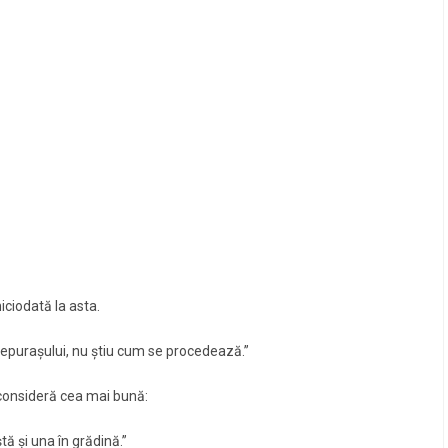
niciodată la asta.
i iepurașului, nu știu cum se procedează.”
 consideră cea mai bună:
ștă și una în grădină.”