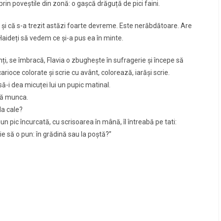
prin poveștile din zonă: o gașcă drăguță de pici faini.
ți și că s-a trezit astăzi foarte devreme. Este nerăbdătoare. Are
Haideți să vedem ce și-a pus ea în minte.
nți, se îmbracă, Flavia o zbughește în sufragerie și începe să
arioce colorate și scrie cu avânt, colorează, iarăși scrie.
 să-i dea micuței lui un pupic matinal.
nuă munca.
la cale?
i un pic încurcată, cu scrisoarea în mână, îl întreabă pe tati:
ie să o pun: în grădină sau la poștă?”