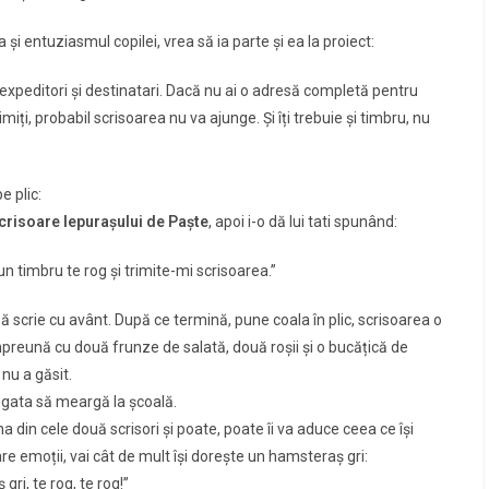
 entuziasmul copilei, vrea să ia parte și ea la proiect:
expeditori și destinatari. Dacă nu ai o adresă completă pentru
imiți, probabil scrisoarea nu va ajunge. Și îți trebuie și timbru, nu
e plic:
scrisoare Iepurașului de Paște
, apoi i-o dă lui tati spunând:
 un timbru te rog și trimite-mi scrisoarea.”
să scrie cu avânt. După ce termină, pune coala în plic, scrisoarea o
mpreună cu două frunze de salată, două roșii și o bucățică de
nu a găsit.
 gata să meargă la școală.
na din cele două scrisori și poate, poate îi va aduce ceea ce își
are emoții, vai cât de mult își dorește un hamsteraș gri:
ri, te rog, te rog!”