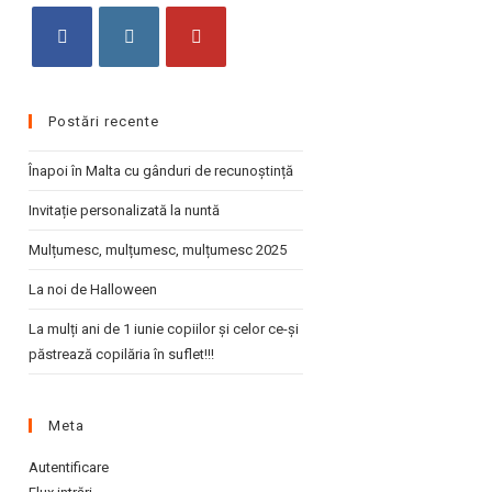
the
search
panel.
Opens
Opens
Opens
in
in
in
Postări recente
a
a
a
new
new
new
Înapoi în Malta cu gânduri de recunoștință
tab
tab
tab
Invitație personalizată la nuntă
Mulțumesc, mulțumesc, mulțumesc 2025
La noi de Halloween
La mulți ani de 1 iunie copiilor și celor ce-și
păstrează copilăria în suflet!!!
Meta
Autentificare